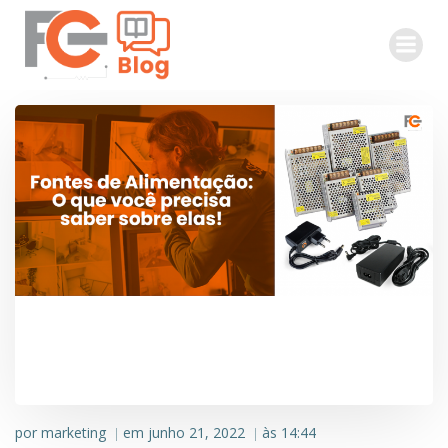
Pular
para
o
conteúdo
por
marketing
em
junho 21, 2022
às
14:44
|
|