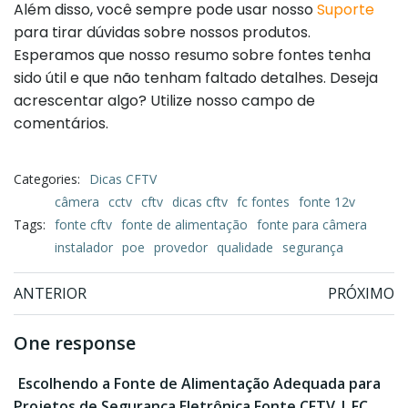
Além disso, você sempre pode usar nosso
Suporte
para tirar dúvidas sobre nossos produtos.
Esperamos que nosso resumo sobre fontes tenha
sido útil e que não tenham faltado detalhes. Deseja
acrescentar algo? Utilize nosso campo de
comentários.
Categories:
Dicas CFTV
câmera
cctv
cftv
dicas cftv
fc fontes
fonte 12v
Tags:
fonte cftv
fonte de alimentação
fonte para câmera
instalador
poe
provedor
qualidade
segurança
Post
Post
ANTERIOR
PRÓXIMO
navigation
navigation
One response
Escolhendo a Fonte de Alimentação Adequada para
Projetos de Segurança Eletrônica Fonte CFTV | FC