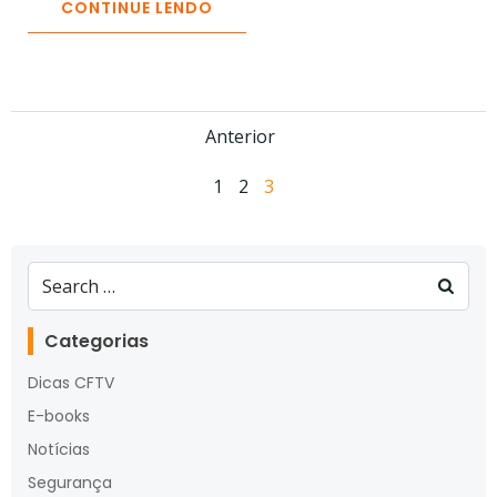
CONTINUE LENDO
Posts
Anterior
navigation
Posts
Page
Page
Page
1
2
3
navigation
Search
for:
Categorias
Dicas CFTV
E-books
Notícias
Segurança