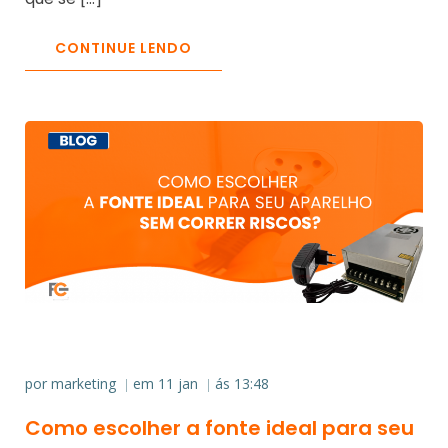
CONTINUE LENDO
por
marketing
em
11 jan
ás
13:48
|
|
Como escolher a fonte ideal para seu