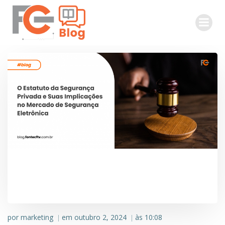
Pular
para
o
conteúdo
por
marketing
em
outubro 2, 2024
às
10:08
|
|